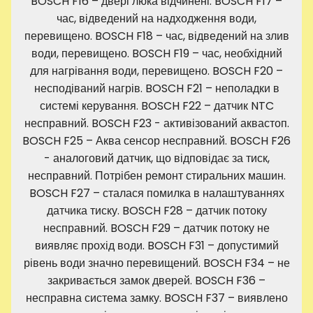
BOSCH F16 ​​– двері люка відчинені. BOSCH F17 –
час, відведений на надходження води,
перевищено. BOSCH F18 – час, відведений на злив
води, перевищено. BOSCH F19 – час, необхідний
для нагрівання води, перевищено. BOSCH F20 –
несподіваний нагрів. BOSCH F21 – неполадки в
системі керування. BOSCH F22 – датчик NTC
несправний. BOSCH F23 - активізований аквастоп.
BOSCH F25 – Аква сенсор несправний. BOSCH F26
- аналоговий датчик, що відповідає за тиск,
несправний. Потрібен ремонт стиральних машин.
BOSCH F27 – сталася помилка в налаштуваннях
датчика тиску. BOSCH F28 – датчик потоку
несправний. BOSCH F29 – датчик потоку не
виявляє прохід води. BOSCH F31 – допустимий
рівень води значно перевищений. BOSCH F34 – не
закривається замок дверей. BOSCH F36 –
несправна система замку. BOSCH F37 – виявлено