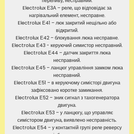
переливу, несправний.
Electrolux Е3А – реле, що відповідає за
нагрівальний елемент, несправне.
Electrolux Е41 – люк закритий нещільно або
відкритий.
Electrolux Е42 – блокування люка несправне.
Electrolux Е43 - керуючий симистор несправний.
Electrolux Е44 – датчик закриття люка
несправний.
Electrolux Е45 – ланцюг управління замком люка
несправний.
Electrolux Е51 – в керуючому симісторі двигуна
зафіксовано коротке замикання.
Electrolux Е52 – зник сигнал з тахогенератора
двигуна.
Electrolux Е53 – у ланцюгу, що управляє
симістором двигуна, виявлено несправність.
Electrolux Е54 – у контактній групі реле реверсу