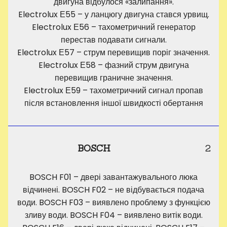
двигуна відбулося «залипання».
Electrolux Е55 – у ланцюгу двигуна стався урвищ.
Electrolux Е56 – тахометричний генератор
перестав подавати сигнали.
Electrolux Е57 – струм перевищив поріг значення.
Electrolux Е58 – фазний струм двигуна
перевищив граничне значення.
Electrolux Е59 – тахометричний сигнал пропав
після встановлення іншої швидкості обертання
BOSCH
2
BOSCH F01 – двері завантажувального люка
відчинені. BOSCH F02 – не відбувається подача
води. BOSCH F03 – виявлено проблему з функцією
зливу води. BOSCH F04 – виявлено витік води.