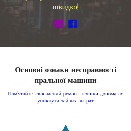
швидко!
Основні ознаки несправності
пральної машини
Пам'ятайте, своєчасний ремонт техніки допомагає
уникнути зайвих витрат