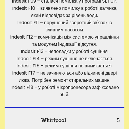
Indesit F09 – сталася помилка у програмі SETUP.
Indesit F10 – виявлено помилку в роботі датчика,
який відповідає за рівень води.
Indesit F11 – порушений зворотний зв'язок із
зливним насосом.
Indesit F12 – комунікація між системою управління
та модулем індикації відсутня.
Indesit F13 - неполадки у роботі сушіння.
Indesit F14 – режим сушіння не включається.
Indesit F15 – режим сушіння не вимикається.
Indesit F17 – не зачиняються або відчинені двері
люка. Потрібен ремонт стиральних машин.
Indesit F18 - у роботі мікропроцесора зафіксовано
збій.
Whirlpool
5