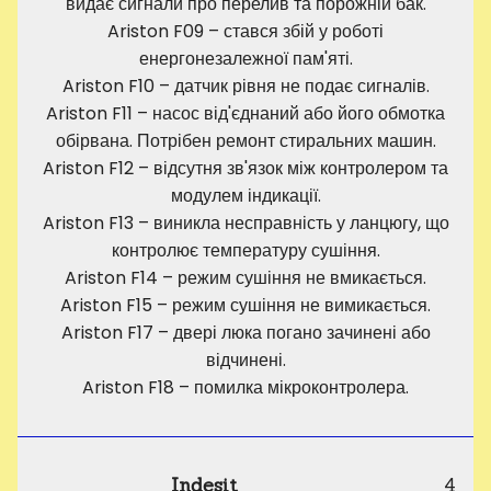
видає сигнали про перелив та порожній бак.
Ariston F09 – стався збій у роботі
енергонезалежної пам'яті.
Ariston F10 – датчик рівня не подає сигналів.
Ariston F11 – насос від'єднаний або його обмотка
обірвана. Потрібен ремонт стиральних машин.
Ariston F12 – відсутня зв'язок між контролером та
модулем індикації.
Ariston F13 – виникла несправність у ланцюгу, що
контролює температуру сушіння.
Ariston F14 – режим сушіння не вмикається.
Ariston F15 – режим сушіння не вимикається.
Ariston F17 – двері люка погано зачинені або
відчинені.
Ariston F18 – помилка мікроконтролера.
Indesit
4