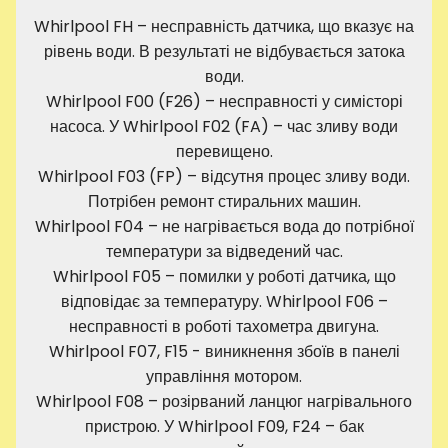
Whirlpool FH – несправність датчика, що вказує на
рівень води. В результаті не відбувається затока
води.
Whirlpool F00 (F26) – несправності у симісторі
насоса. У Whirlpool F02 (FA) – час зливу води
перевищено.
Whirlpool F03 (FP) – відсутня процес зливу води.
Потрібен ремонт стиральних машин.
Whirlpool F04 – не нагрівається вода до потрібної
температури за відведений час.
Whirlpool F05 – помилки у роботі датчика, що
відповідає за температуру. Whirlpool F06 –
несправності в роботі тахометра двигуна.
Whirlpool F07, F15 - виникнення збоїв в панелі
управління мотором.
Whirlpool F08 – розірваний ланцюг нагрівального
пристрою. У Whirlpool F09, F24 – бак