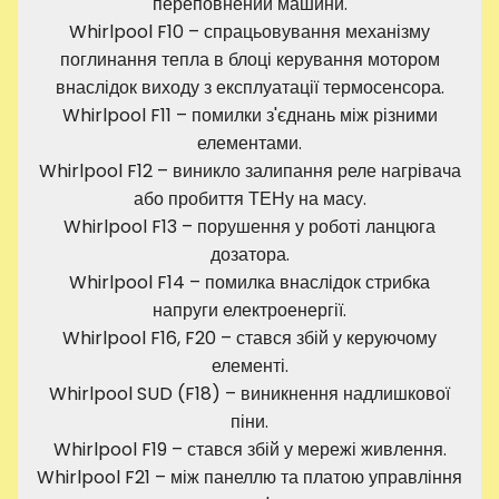
переповнений машини.
Whirlpool F10 – спрацьовування механізму
поглинання тепла в блоці керування мотором
внаслідок виходу з експлуатації термосенсора.
Whirlpool F11 – помилки з'єднань між різними
елементами.
Whirlpool F12 – виникло залипання реле нагрівача
або пробиття ТЕНу на масу.
Whirlpool F13 – порушення у роботі ланцюга
дозатора.
Whirlpool F14 – помилка внаслідок стрибка
напруги електроенергії.
Whirlpool F16, F20 – стався збій у керуючому
елементі.
Whirlpool SUD (F18) – виникнення надлишкової
піни.
Whirlpool F19 – стався збій у мережі живлення.
Whirlpool F21 – між панеллю та платою управління