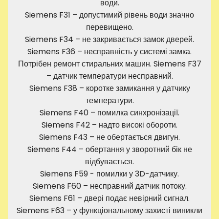
води.
Siemens F31 – допустимий рівень води значно
перевищено.
Siemens F34 – не закривається замок дверей.
Siemens F36 – несправність у системі замка.
Потрібен ремонт стиральних машин. Siemens F37
– датчик температури несправний.
Siemens F38 – коротке замикання у датчику
температури.
Siemens F40 – помилка синхронізації.
Siemens F42 – надто високі обороти.
Siemens F43 – не обертається двигун.
Siemens F44 – обертання у зворотний бік не
відбувається.
Siemens F59 - помилки у 3D-датчику.
Siemens F60 – несправний датчик потоку.
Siemens F61 – двері подає невірний сигнал.
Siemens F63 – у функціональному захисті виникли