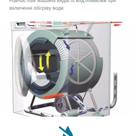
Найчастіше машина видасть
код помилки
при
включенні обігріву води.